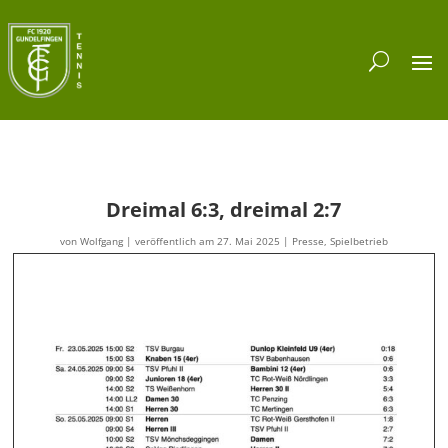
Dreimal 6:3, dreimal 2:7
von
Wolfgang
|
veröffentlich am 27. Mai 2025
|
Presse
,
Spielbetrieb