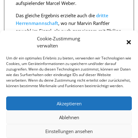
aufspielender Marcel Weber.
Das gleiche Ergebnis erzielte auch die
dritte
Herrenmannschaft
, wo nur Marvin Ranftler
sowohl im Einzel, als auch gemeinsam mit Philipp
Link im Doppel erfolgreich war.
Cookie-Zustimmung
verwalten
Nun gilt es, diesen Spieltag schnell abzuhaken und
zielgerichtet auf das nächste Tenniswochenende
Um dir ein optimales Erlebnis zu bieten, verwenden wir Technologien wie
Cookies, um Geräteinformationen zu speichern und/oder darauf
zu blicken.
zuzugreifen. Wenn du diesen Technologien zustimmst, können wir Daten
wie das Surfverhalten oder eindeutige IDs auf dieser Website
Jessica Weber
verarbeiten. Wenn du deine Zustimmung nicht erteilst oder zurückziehst,
FC Gundelfingen, Pressewartin
können bestimmte Merkmale und Funktionen beeinträchtigt werden.
Akzeptieren
←
vorheriger Beitrag
nächster Beitrag
→
Ablehnen
Einstellungen ansehen