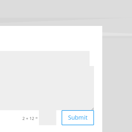
Submit
=
2 + 12