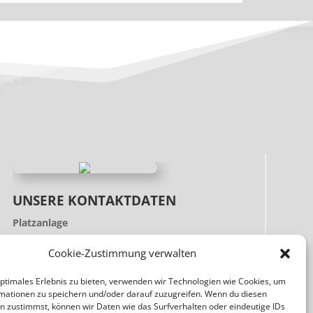
UNSERE KONTAKTDATEN
Platzanlage
Stadionstrasse 6
Cookie-Zustimmung verwalten
89423 Gundelfingen
Postadresse
optimales Erlebnis zu bieten, verwenden wir Technologien wie Cookies, um
mationen zu speichern und/oder darauf zuzugreifen. Wenn du diesen
Johann-Peter-Hebel-Str. 1
n zustimmst, können wir Daten wie das Surfverhalten oder eindeutige IDs
89423 Gundelfingen