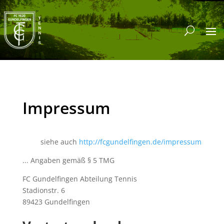
Impressum
siehe auch
http://fcgundelfingen.de/impressum
... Angaben gemäß § 5 TMG
FC Gundelfingen Abteilung Tennis
Stadionstr. 6
89423 Gundelfingen