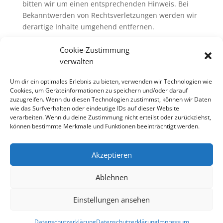
bitten wir um einen entsprechenden Hinweis. Bei
Bekanntwerden von Rechtsverletzungen werden wir
derartige Inhalte umgehend entfernen.
Cookie-Zustimmung
Datenschutz
verwalten
Siehe
Datenschutzerklärung
.
Um dir ein optimales Erlebnis zu bieten, verwenden wir Technologien wie
Quellenangaben:
Disclaimer eRecht24
,
eRecht24
Cookies, um Geräteinformationen zu speichern und/oder darauf
zuzugreifen. Wenn du diesen Technologien zustimmst, können wir Daten
Facebook Datenschutzerklärung
,
Datenschutzerklärung
wie das Surfverhalten oder eindeutige IDs auf dieser Website
Google Analytics
verarbeiten. Wenn du deine Zustimmung nicht erteilst oder zurückziehst,
können bestimmte Merkmale und Funktionen beeinträchtigt werden.
Akzeptieren
präsentiert von unserem Partner
Ablehnen
Einstellungen ansehen
Datenschutzerklärung
Datenschutzerklärung
Impressum