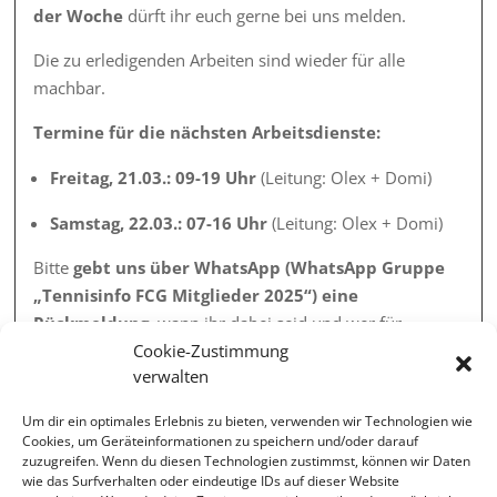
der Woche
dürft ihr euch gerne bei uns melden.
Die zu erledigenden Arbeiten sind wieder für alle
machbar.
Termine für die nächsten Arbeitsdienste:
Freitag, 21.03.: 09-19 Uhr
(Leitung: Olex + Domi)
Samstag, 22.03.: 07-16 Uhr
(Leitung: Olex + Domi)
Bitte
gebt uns über WhatsApp (WhatsApp Gruppe
„Tennisinfo FCG Mitglieder 2025“) eine
Rückmeldung,
wann ihr dabei seid und wer für
Brotzeit sorgen kann. Bitte denkt auch weiter an
Cookie-Zustimmung
verwalten
entsprechende Arbeitskleidung und die Erfassung eurer
geleisteten Arbeitsstunden.
Um dir ein optimales Erlebnis zu bieten, verwenden wir Technologien wie
🍀🎾
Cookies, um Geräteinformationen zu speichern und/oder darauf
zuzugreifen. Wenn du diesen Technologien zustimmst, können wir Daten
Eure Abteilungsleitung
wie das Surfverhalten oder eindeutige IDs auf dieser Website