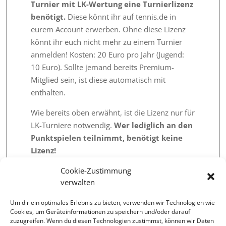
Turnier mit LK-Wertung eine Turnierlizenz
benötigt.
Diese könnt ihr auf tennis.de in
eurem Account erwerben. Ohne diese Lizenz
könnt ihr euch nicht mehr zu einem Turnier
anmelden! Kosten: 20 Euro pro Jahr (Jugend:
10 Euro). Sollte jemand bereits Premium-
Mitglied sein, ist diese automatisch mit
enthalten.
Wie bereits oben erwähnt, ist die Lizenz nur für
LK-Turniere notwendig.
Wer lediglich an den
Punktspielen teilnimmt, benötigt keine
Lizenz!
Weitere Infos und FAQs findet ihr
unter
Cookie-Zustimmung
verwalten
diesem Link
. Bei Fragen könnt ihr euch auch
gerne an mich wenden
Um dir ein optimales Erlebnis zu bieten, verwenden wir Technologien wie
Cookies, um Geräteinformationen zu speichern und/oder darauf
Frank Mayershofer
zuzugreifen. Wenn du diesen Technologien zustimmst, können wir Daten