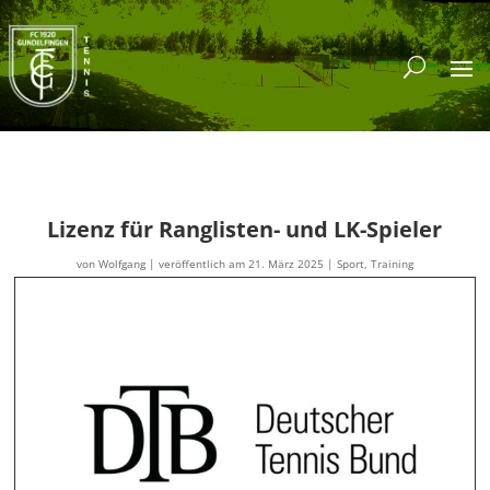
Lizenz für Ranglisten- und LK-Spieler
von
Wolfgang
|
veröffentlich am 21. März 2025
|
Sport
,
Training