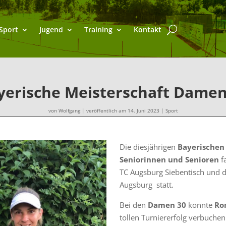
Sport
Jugend
Training
Kontakt
yerische Meisterschaft Damen
von
Wolfgang
|
veröffentlich am 14. Juni 2023
|
Sport
Die diesjährigen
Bayerischen
Seniorinnen und Senioren
f
TC Augsburg Siebentisch und 
Augsburg statt.
Bei den
Damen 30
konnte
Ro
tollen Turniererfolg verbuche