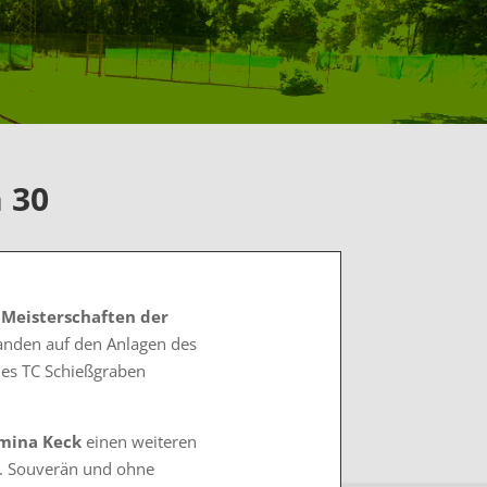
 30
 Meisterschaften der
anden auf den Anlagen des
des TC Schießgraben
mina Keck
einen weiteren
n. Souverän und ohne