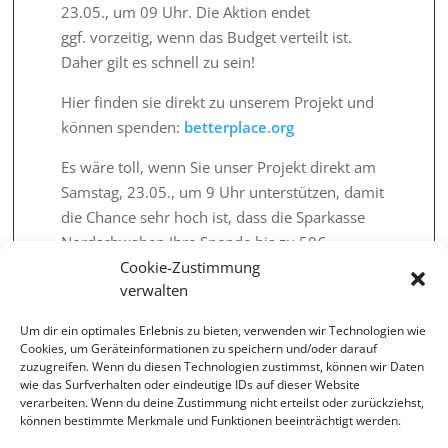
23.05., um 09 Uhr. Die Aktion endet
ggf. vorzeitig, wenn das Budget verteilt ist.
Daher gilt es schnell zu sein!
Hier finden sie direkt zu unserem Projekt und
können spenden:
betterplace.org
Es wäre toll, wenn Sie unser Projekt direkt am
Samstag, 23.05., um 9 Uhr unterstützen, damit
die Chance sehr hoch ist, dass die Sparkasse
Nordschwaben Ihre Spende bis zu 50€
Cookie-Zustimmung
verdoppelt.
verwalten
Gerne können Sie uns auch außerhalb des
Aktionstages unterstützen.
Um dir ein optimales Erlebnis zu bieten, verwenden wir Technologien wie
Cookies, um Geräteinformationen zu speichern und/oder darauf
Vielen Dank und sportliche Grüße
zuzugreifen. Wenn du diesen Technologien zustimmst, können wir Daten
wie das Surfverhalten oder eindeutige IDs auf dieser Website
Lucas Bayer und Dominik Förg
verarbeiten. Wenn du deine Zustimmung nicht erteilst oder zurückziehst,
können bestimmte Merkmale und Funktionen beeinträchtigt werden.
Projektorganisation FC Gundelfingen