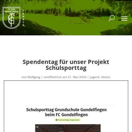
Spendentag für unser Projekt
Schulsporttag
von
Wolfgang
|
veröffentlich am 21. Mai 2026
|
Jugend
,
Verein