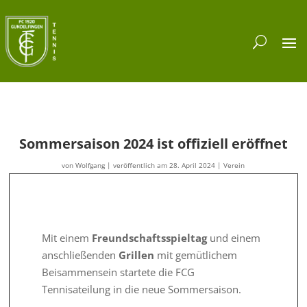
Sommersaison 2024 ist offiziell eröffnet
von
Wolfgang
|
veröffentlich am 28. April 2024
|
Verein
Mit einem
Freundschaftsspieltag
und einem
anschließenden
Grillen
mit gemütlichem
Beisammensein startete die FCG
Tennisateilung in die neue Sommersaison.