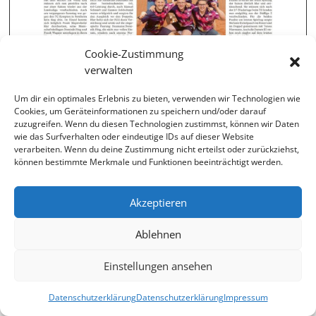
Cookie-Zustimmung
verwalten
Um dir ein optimales Erlebnis zu bieten, verwenden wir Technologien wie
Cookies, um Geräteinformationen zu speichern und/oder darauf
zuzugreifen. Wenn du diesen Technologien zustimmst, können wir Daten
Quelle: Donauzeitung vom 05.07.2024
wie das Surfverhalten oder eindeutige IDs auf dieser Website
verarbeiten. Wenn du deine Zustimmung nicht erteilst oder zurückziehst,
können bestimmte Merkmale und Funktionen beeinträchtigt werden.
←
vorheriger Beitrag
nächster Beitrag
→
Akzeptieren
Ablehnen
präsentiert von unserem Partner
Einstellungen ansehen
Impressum
•
Datenschutz
•
Sitemap
Datenschutzerklärung
Datenschutzerklärung
Impressum