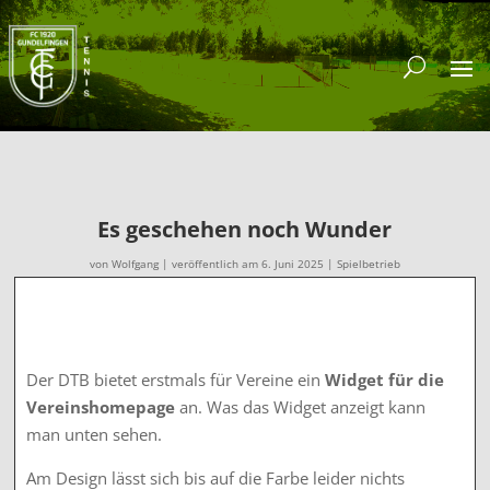
Es geschehen noch Wunder
von
Wolfgang
|
veröffentlich am 6. Juni 2025
|
Spielbetrieb
Der DTB bietet erstmals für Vereine ein
Widget für die
Vereinshomepage
an. Was das Widget anzeigt kann
man unten sehen.
Am Design lässt sich bis auf die Farbe leider nichts