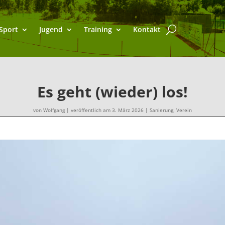
Sport
Jugend
Training
Kontakt
Es geht (wieder) los!
von
Wolfgang
|
veröffentlich am 3. März 2026
|
Sanierung
,
Verein