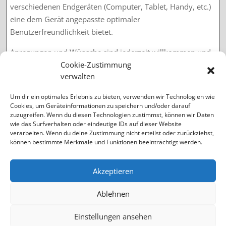
verschiedenen Endgeräten (Computer, Tablet, Handy, etc.)
eine dem Gerät angepasste optimaler
Benutzerfreundlichkeit bietet.
Anregungen und Wünsche sind jederzeit willkommen und
können direkt oder per E-Mail an
info(at)tennis-beim-
Cookie-Zustimmung
verwalten
fcg.de
geschickt werden.
Um dir ein optimales Erlebnis zu bieten, verwenden wir Technologien wie
Cookies, um Geräteinformationen zu speichern und/oder darauf
zuzugreifen. Wenn du diesen Technologien zustimmst, können wir Daten
Hinweis: Für die vollständige Umstellung ist geplant auch die
wie das Surfverhalten oder eindeutige IDs auf dieser Website
"alten Seiten" in Form eines Archivs einzubinden. In den
verarbeiten. Wenn du deine Zustimmung nicht erteilst oder zurückziehst,
kommenden Wochen wird dieses Archiv sukzessive aufgebaut.
können bestimmte Merkmale und Funktionen beeinträchtigt werden.
Akzeptieren
←
vorheriger Beitrag
nächster Beitrag
→
Ablehnen
Einstellungen ansehen