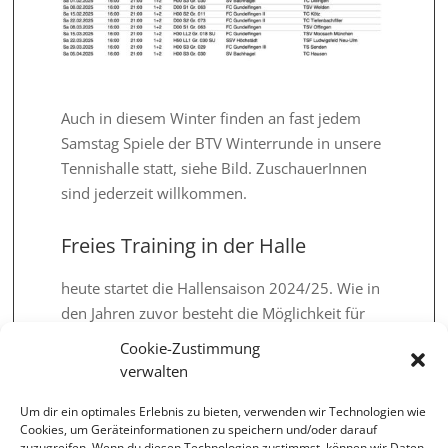
Auch in diesem Winter finden an fast jedem
Samstag Spiele der BTV Winterrunde in unsere
Tennishalle statt, siehe Bild. ZuschauerInnen
sind jederzeit willkommen.
Freies Training in der Halle
heute startet die Hallensaison 2024/25. Wie in
den Jahren zuvor besteht die Möglichkeit für
die FCG MannschaftsspielerInnen am
Cookie-Zustimmung
Donnerstag und Sonntag einen der für die
verwalten
Tennisabteilung reservierten Hallenplätze für
eigenes Training zu buchen.
Um dir ein optimales Erlebnis zu bieten, verwenden wir Technologien wie
Cookies, um Geräteinformationen zu speichern und/oder darauf
zuzugreifen. Wenn du diesen Technologien zustimmst, können wir Daten