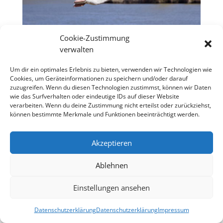
© Wolfgang Adlassnig, 12.03.2019 mit Canon EOS 700D, EF-S18-135mm
Cookie-Zustimmung
verwalten
Um dir ein optimales Erlebnis zu bieten, verwenden wir Technologien wie
Cookies, um Geräteinformationen zu speichern und/oder darauf
präsentiert von unserem Partner
zuzugreifen. Wenn du diesen Technologien zustimmst, können wir Daten
wie das Surfverhalten oder eindeutige IDs auf dieser Website
verarbeiten. Wenn du deine Zustimmung nicht erteilst oder zurückziehst,
können bestimmte Merkmale und Funktionen beeinträchtigt werden.
Akzeptieren
Impressum
•
Datenschutz
•
Sitemap
Ablehnen
Einstellungen ansehen
Datenschutzerklärung
Datenschutzerklärung
Impressum