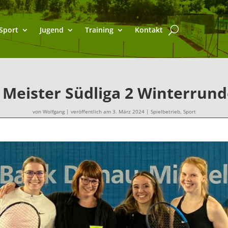
Sport
Jugend
Training
Kontakt
 Meister Südliga 2 Winterrund
von
Wolfgang
|
veröffentlich am 3. März 2024
|
Spielbetrieb
,
Sport