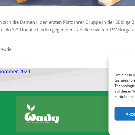
n sich die Damen II den ersten Platz ihrer Gruppe in der Südliga 2
te ein 3:3 Unentschieden gegen den Tabellenzweiten TSV Burgau i
reude.
 Sommer 2024
Volle
Um dir ein 
Geräteinfor
Technologie
auf dieser 
zurückziehs
Akze